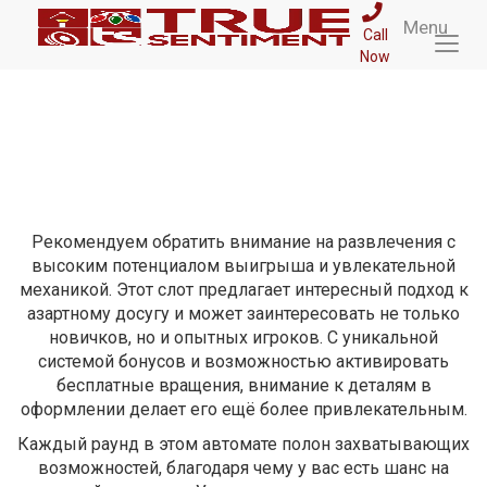
Menu
Call
Now
Toggl
Menu
Рекомендуем обратить внимание на развлечения с
высоким потенциалом выигрыша и увлекательной
механикой. Этот слот предлагает интересный подход к
азартному досугу и может заинтересовать не только
новичков, но и опытных игроков. С уникальной
системой бонусов и возможностью активировать
бесплатные вращения, внимание к деталям в
оформлении делает его ещё более привлекательным.
Каждый раунд в этом автомате полон захватывающих
возможностей, благодаря чему у вас есть шанс на