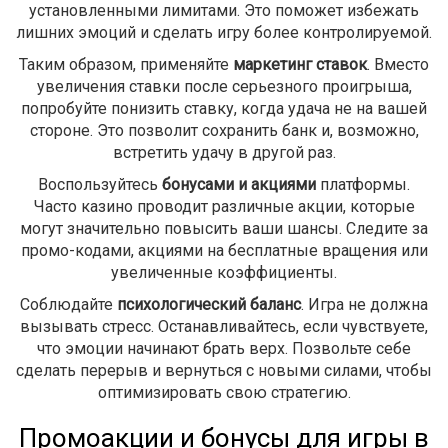
установленными лимитами. Это поможет избежать
лишних эмоций и сделать игру более контролируемой.
Таким образом, применяйте
маркетинг ставок
. Вместо
увеличения ставки после серьезного проигрыша,
попробуйте понизить ставку, когда удача не на вашей
стороне. Это позволит сохранить банк и, возможно,
встретить удачу в другой раз.
Воспользуйтесь
бонусами и акциями
платформы.
Часто казино проводит различные акции, которые
могут значительно повысить ваши шансы. Следите за
промо-кодами, акциями на бесплатные вращения или
увеличенные коэффициенты.
Соблюдайте
психологический баланс
. Игра не должна
вызывать стресс. Останавливайтесь, если чувствуете,
что эмоции начинают брать верх. Позвольте себе
сделать перерыв и вернуться с новыми силами, чтобы
оптимизировать свою стратегию.
Промоакции и бонусы для игры в