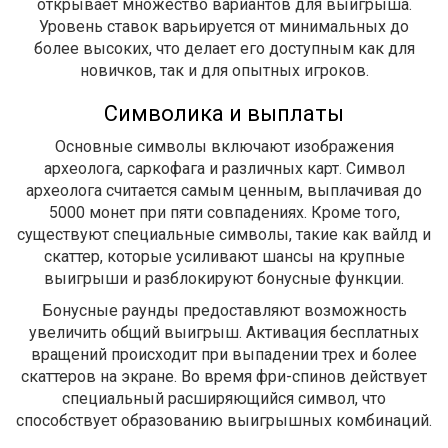
открывает множество вариантов для выигрыша.
Уровень ставок варьируется от минимальных до
более высоких, что делает его доступным как для
новичков, так и для опытных игроков.
Символика и выплаты
Основные символы включают изображения
археолога, саркофага и различных карт. Символ
археолога считается самым ценным, выплачивая до
5000 монет при пяти совпадениях. Кроме того,
существуют специальные символы, такие как вайлд и
скаттер, которые усиливают шансы на крупные
выигрыши и разблокируют бонусные функции.
Бонусные раунды предоставляют возможность
увеличить общий выигрыш. Активация бесплатных
вращений происходит при выпадении трех и более
скаттеров на экране. Во время фри-спинов действует
специальный расширяющийся символ, что
способствует образованию выигрышных комбинаций.