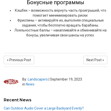
Бонусные программы
Кэшбек – возможность вернуть часть проигрышей, что
помогает минимизировать риски.
Фриспины – активируйте их, выполняя специальные
задания, чтобы бесплатно вращать барабаны.
Лояльностные баллы – накапливайте и обменивайте на
бонусы, увеличивая свои шансы на успех.
« Previous Post
Next Post »
By:
Landscapers
|
September 19, 2023
in
News
Recent News
Can Outdoor Audio Cover a Large Backyard Evenly?