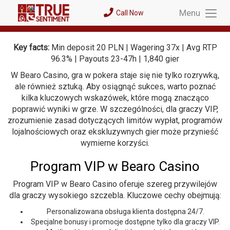
Menu
Call Now
Toggl
Menu
Key facts:
Min deposit 20 PLN | Wagering 37x | Avg RTP
96.3% | Payouts 23-47h | 1,840 gier
W Bearo Casino, gra w pokera staje się nie tylko rozrywką,
ale również sztuką. Aby osiągnąć sukces, warto poznać
kilka kluczowych wskazówek, które mogą znacząco
poprawić wyniki w grze. W szczególności, dla graczy VIP,
zrozumienie zasad dotyczących limitów wypłat, programów
lojalnościowych oraz ekskluzywnych gier może przynieść
wymierne korzyści.
Program VIP w Bearo Casino
Program VIP w Bearo Casino oferuje szereg przywilejów
dla graczy wysokiego szczebla. Kluczowe cechy obejmują:
Personalizowana obsługa klienta dostępna 24/7.
Specjalne bonusy i promocje dostępne tylko dla graczy VIP.